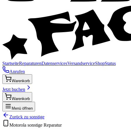
Startseite
Reparaturen
Datenservices
Versandservice
Shop
Status
Anrufen
Warenkorb
Jetzt buchen
Warenkorb
Menü öffnen
Zurück zu
sonstige
Motorola
sonstige
Reparatur