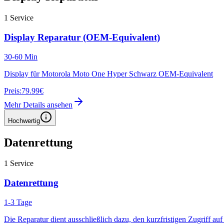
1
Service
Display Reparatur (OEM-Equivalent)
30-60 Min
Display für Motorola Moto One Hyper Schwarz OEM-Equivalent
Preis:
79.99€
Mehr Details ansehen
Hochwertig
Datenrettung
1
Service
Datenrettung
1-3 Tage
Die Reparatur dient ausschließlich dazu, den kurzfristigen Zugriff au