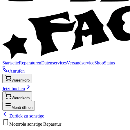
Startseite
Reparaturen
Datenservices
Versandservice
Shop
Status
Anrufen
Warenkorb
Jetzt buchen
Warenkorb
Menü öffnen
Zurück zu
sonstige
Motorola
sonstige
Reparatur