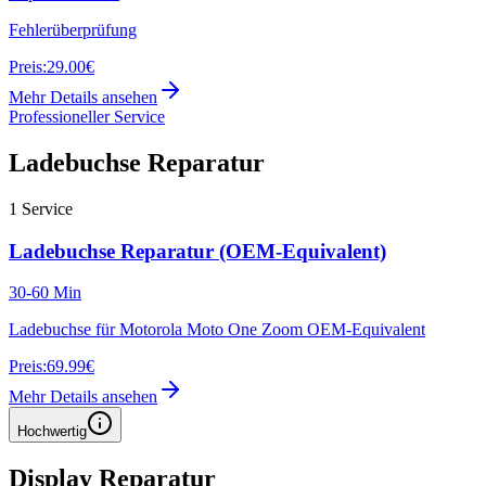
Fehlerüberprüfung
Preis:
29.00€
Mehr Details ansehen
Professioneller Service
Ladebuchse Reparatur
1
Service
Ladebuchse Reparatur (OEM-Equivalent)
30-60 Min
Ladebuchse für Motorola Moto One Zoom OEM-Equivalent
Preis:
69.99€
Mehr Details ansehen
Hochwertig
Display Reparatur