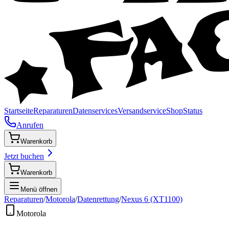
Startseite
Reparaturen
Datenservices
Versandservice
Shop
Status
Anrufen
Warenkorb
Jetzt buchen
Warenkorb
Menü öffnen
Reparaturen
/
Motorola
/
Datenrettung
/
Nexus 6 (XT1100)
Motorola