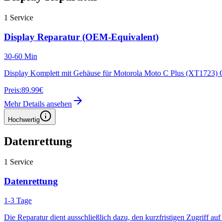
1
Service
Display Reparatur (OEM-Equivalent)
30-60 Min
Display Komplett mit Gehäuse für Motorola Moto C Plus (XT1723)
Preis:
89.99€
Mehr Details ansehen
Hochwertig
Datenrettung
1
Service
Datenrettung
1-3 Tage
Die Reparatur dient ausschließlich dazu, den kurzfristigen Zugriff au