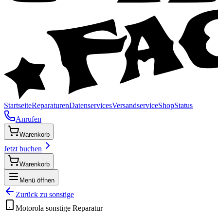
Startseite
Reparaturen
Datenservices
Versandservice
Shop
Status
Anrufen
Warenkorb
Jetzt buchen
Warenkorb
Menü öffnen
Zurück zu
sonstige
Motorola
sonstige
Reparatur