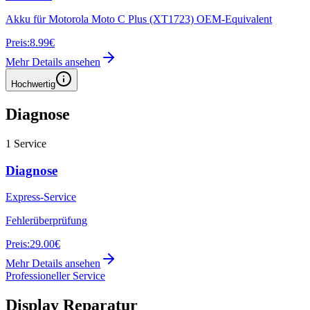
Akku für Motorola Moto C Plus (XT1723) OEM-Equivalent
Preis:
8.99€
Mehr Details ansehen
Hochwertig
Diagnose
1
Service
Diagnose
Express-Service
Fehlerüberprüfung
Preis:
29.00€
Mehr Details ansehen
Professioneller Service
Display Reparatur