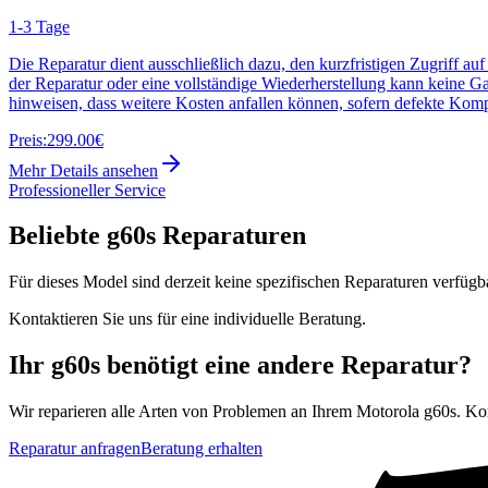
1-3 Tage
Die Reparatur dient ausschließlich dazu, den kurzfristigen Zugriff au
der Reparatur oder eine vollständige Wiederherstellung kann keine G
hinweisen, dass weitere Kosten anfallen können, sofern defekte Kom
Preis:
299.00€
Mehr Details ansehen
Professioneller Service
Beliebte
g60s
Reparaturen
Für dieses Model sind derzeit keine spezifischen Reparaturen verfügb
Kontaktieren Sie uns für eine individuelle Beratung.
Ihr
g60s
benötigt eine andere Reparatur?
Wir reparieren alle Arten von Problemen an Ihrem
Motorola
g60s
. Ko
Reparatur anfragen
Beratung erhalten