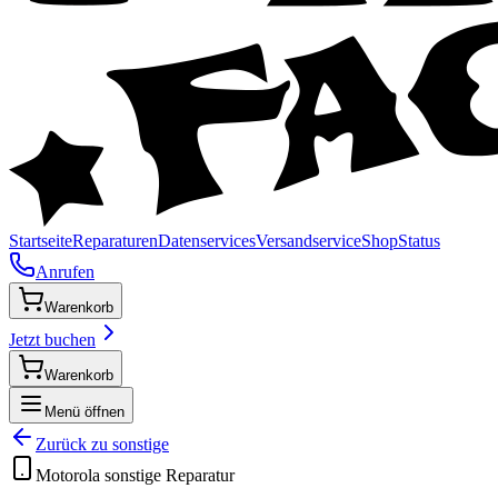
Startseite
Reparaturen
Datenservices
Versandservice
Shop
Status
Anrufen
Warenkorb
Jetzt buchen
Warenkorb
Menü öffnen
Zurück zu
sonstige
Motorola
sonstige
Reparatur