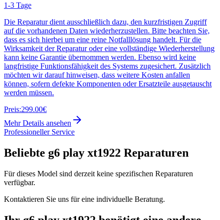
1-3 Tage
Die Reparatur dient ausschließlich dazu, den kurzfristigen Zugriff
auf die vorhandenen Daten wiederherzustellen. Bitte beachten Sie,
dass es sich hierbei um eine reine Notfalllösung handelt. Für die
Wirksamkeit der Reparatur oder eine vollständige Wiederherstellung
kann keine Garantie übernommen werden. Ebenso wird keine
langfristige Funktionsfähigkeit des Systems zugesichert. Zusätzlich
möchten wir darauf hinweisen, dass weitere Kosten anfallen
können, sofern defekte Komponenten oder Ersatzteile ausgetauscht
werden müssen.
Preis:
299.00€
Mehr Details ansehen
Professioneller Service
Beliebte
g6 play xt1922
Reparaturen
Für dieses Model sind derzeit keine spezifischen Reparaturen
verfügbar.
Kontaktieren Sie uns für eine individuelle Beratung.
Ihr
g6 play xt1922
benötigt eine andere