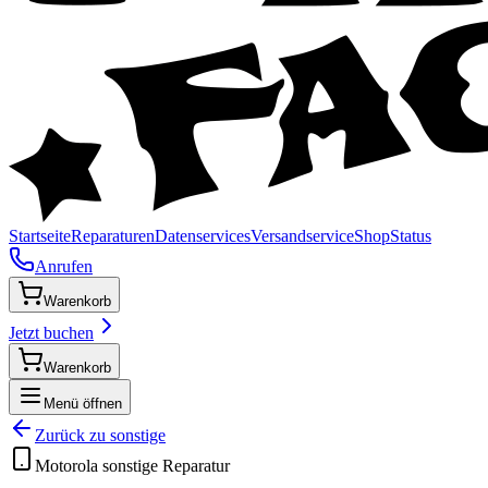
Startseite
Reparaturen
Datenservices
Versandservice
Shop
Status
Anrufen
Warenkorb
Jetzt buchen
Warenkorb
Menü öffnen
Zurück zu
sonstige
Motorola
sonstige
Reparatur