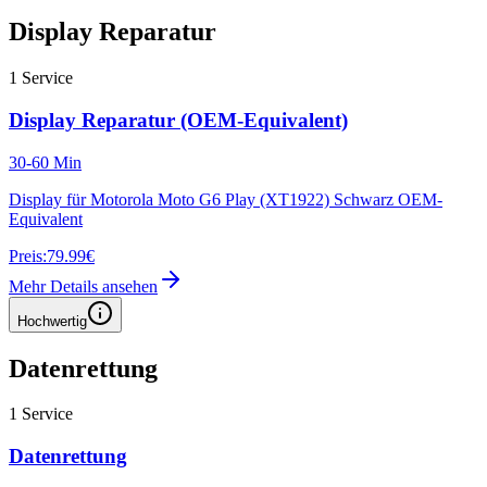
Display Reparatur
1
Service
Display Reparatur (OEM-Equivalent)
30-60 Min
Display für Motorola Moto G6 Play (XT1922) Schwarz OEM-
Equivalent
Preis:
79.99€
Mehr Details ansehen
Hochwertig
Datenrettung
1
Service
Datenrettung