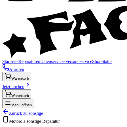
Startseite
Reparaturen
Datenservices
Versandservice
Shop
Status
Anrufen
Warenkorb
Jetzt buchen
Warenkorb
Menü öffnen
Zurück zu
sonstige
Motorola
sonstige
Reparatur