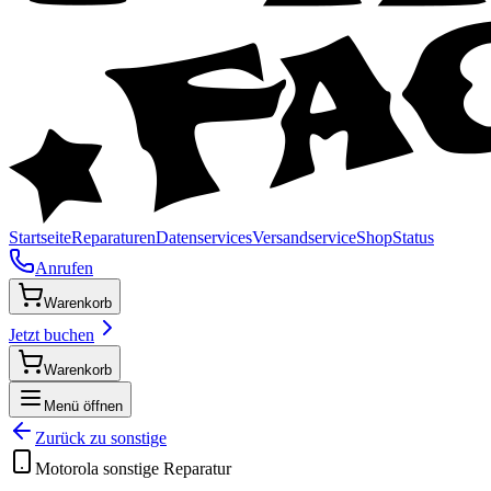
Startseite
Reparaturen
Datenservices
Versandservice
Shop
Status
Anrufen
Warenkorb
Jetzt buchen
Warenkorb
Menü öffnen
Zurück zu
sonstige
Motorola
sonstige
Reparatur