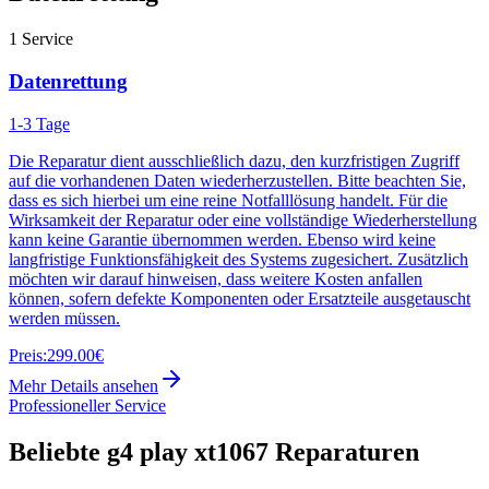
1
Service
Datenrettung
1-3 Tage
Die Reparatur dient ausschließlich dazu, den kurzfristigen Zugriff
auf die vorhandenen Daten wiederherzustellen. Bitte beachten Sie,
dass es sich hierbei um eine reine Notfalllösung handelt. Für die
Wirksamkeit der Reparatur oder eine vollständige Wiederherstellung
kann keine Garantie übernommen werden. Ebenso wird keine
langfristige Funktionsfähigkeit des Systems zugesichert. Zusätzlich
möchten wir darauf hinweisen, dass weitere Kosten anfallen
können, sofern defekte Komponenten oder Ersatzteile ausgetauscht
werden müssen.
Preis:
299.00€
Mehr Details ansehen
Professioneller Service
Beliebte
g4 play xt1067
Reparaturen