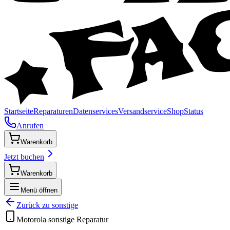
Startseite
Reparaturen
Datenservices
Versandservice
Shop
Status
Anrufen
Warenkorb
Jetzt buchen
Warenkorb
Menü öffnen
Zurück zu
sonstige
Motorola
sonstige
Reparatur