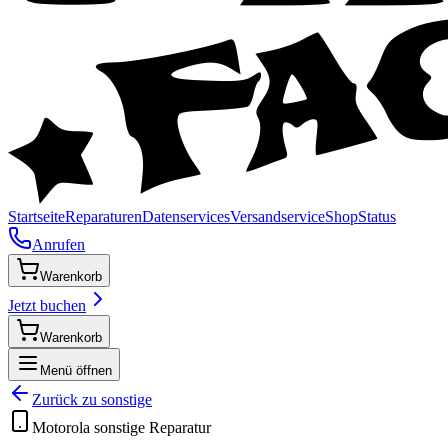
Startseite
Reparaturen
Datenservices
Versandservice
Shop
Status
Anrufen
Warenkorb
Jetzt buchen
Warenkorb
Menü öffnen
Zurück zu
sonstige
Motorola
sonstige
Reparatur