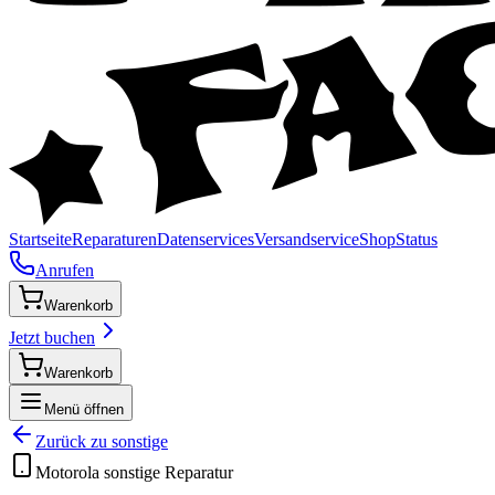
Startseite
Reparaturen
Datenservices
Versandservice
Shop
Status
Anrufen
Warenkorb
Jetzt buchen
Warenkorb
Menü öffnen
Zurück zu
sonstige
Motorola
sonstige
Reparatur