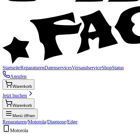
Startseite
Reparaturen
Datenservices
Versandservice
Shop
Status
Anrufen
Warenkorb
Jetzt buchen
Warenkorb
Menü öffnen
Reparaturen
/
Motorola
/
Diagnose
/
Edge
Motorola