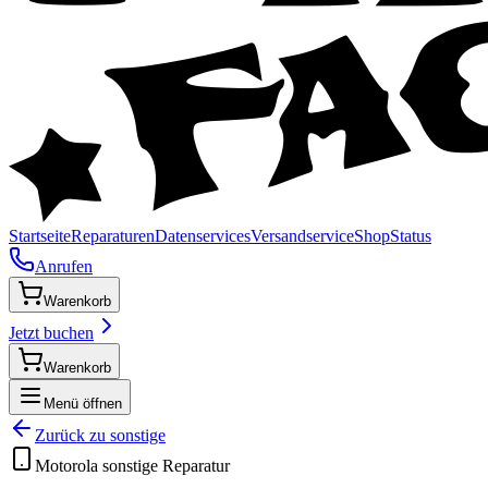
Startseite
Reparaturen
Datenservices
Versandservice
Shop
Status
Anrufen
Warenkorb
Jetzt buchen
Warenkorb
Menü öffnen
Zurück zu
sonstige
Motorola
sonstige
Reparatur