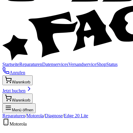
Startseite
Reparaturen
Datenservices
Versandservice
Shop
Status
Anrufen
Warenkorb
Jetzt buchen
Warenkorb
Menü öffnen
Reparaturen
/
Motorola
/
Diagnose
/
Edge 20 Lite
Motorola