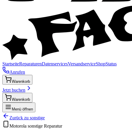
Startseite
Reparaturen
Datenservices
Versandservice
Shop
Status
Anrufen
Warenkorb
Jetzt buchen
Warenkorb
Menü öffnen
Zurück zu
sonstige
Motorola
sonstige
Reparatur