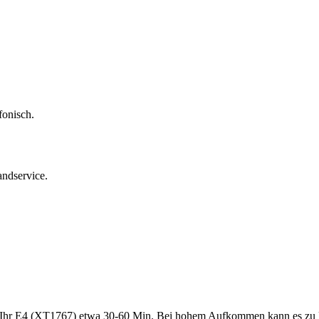
fonisch.
andservice.
 Ihr
E4 (XT1767)
etwa
30-60 Min
. Bei hohem Aufkommen kann es zu 