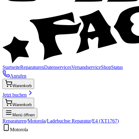
Startseite
Reparaturen
Datenservices
Versandservice
Shop
Status
Anrufen
Warenkorb
Jetzt buchen
Warenkorb
Menü öffnen
Reparaturen
/
Motorola
/
Ladebuchse Reparatur
/
E4 (XT1767)
Motorola