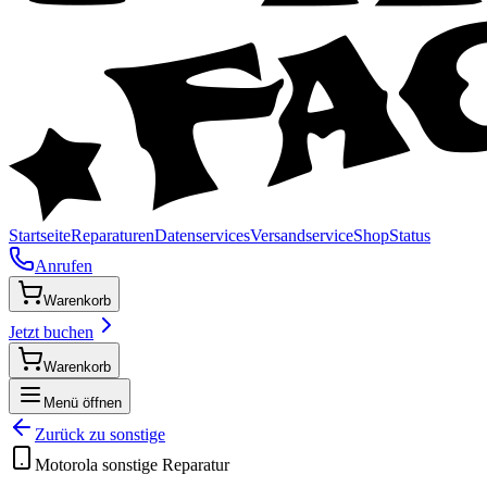
Startseite
Reparaturen
Datenservices
Versandservice
Shop
Status
Anrufen
Warenkorb
Jetzt buchen
Warenkorb
Menü öffnen
Zurück zu
sonstige
Motorola
sonstige
Reparatur