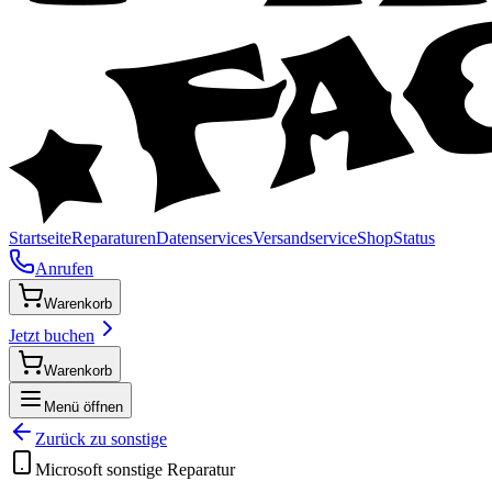
Startseite
Reparaturen
Datenservices
Versandservice
Shop
Status
Anrufen
Warenkorb
Jetzt buchen
Warenkorb
Menü öffnen
Zurück zu
sonstige
Microsoft
sonstige
Reparatur