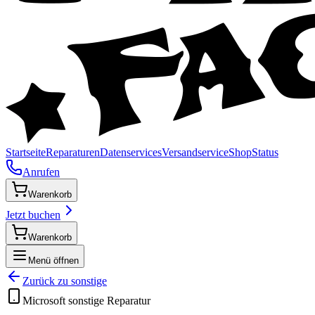
Startseite
Reparaturen
Datenservices
Versandservice
Shop
Status
Anrufen
Warenkorb
Jetzt buchen
Warenkorb
Menü öffnen
Zurück zu
sonstige
Microsoft
sonstige
Reparatur