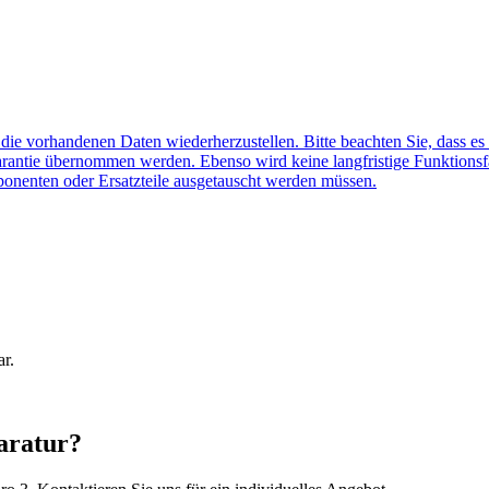
f die vorhandenen Daten wiederherzustellen. Bitte beachten Sie, dass es
arantie übernommen werden. Ebenso wird keine langfristige Funktionsf
ponenten oder Ersatzteile ausgetauscht werden müssen.
ar.
aratur?