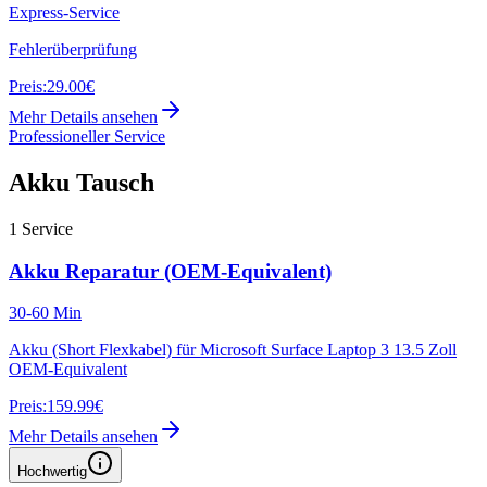
Express-Service
Fehlerüberprüfung
Preis:
29.00€
Mehr Details ansehen
Professioneller Service
Akku Tausch
1
Service
Akku Reparatur (OEM-Equivalent)
30-60 Min
Akku (Short Flexkabel) für Microsoft Surface Laptop 3 13.5 Zoll
OEM-Equivalent
Preis:
159.99€
Mehr Details ansehen
Hochwertig