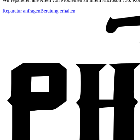
Wir reparieren alle Arten von Problemen an Ihrem
Microsoft
730
. Kon
Reparatur anfragen
Beratung erhalten