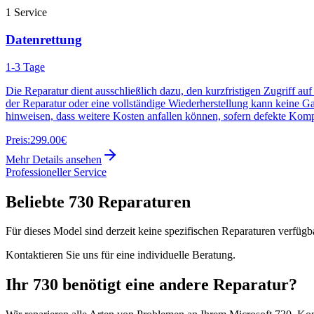
1
Service
Datenrettung
1-3 Tage
Die Reparatur dient ausschließlich dazu, den kurzfristigen Zugriff au
der Reparatur oder eine vollständige Wiederherstellung kann keine G
hinweisen, dass weitere Kosten anfallen können, sofern defekte Kom
Preis:
299.00€
Mehr Details ansehen
Professioneller Service
Beliebte
730
Reparaturen
Für dieses Model sind derzeit keine spezifischen Reparaturen verfügb
Kontaktieren Sie uns für eine individuelle Beratung.
Ihr
730
benötigt eine andere Reparatur?