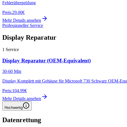
Fehlerüberprüfung
Preis:
29.00€
Mehr Details ansehen
Professioneller Service
Display Reparatur
1
Service
Display Reparatur (OEM-Equivalent)
30-60 Min
Display Komplett mit Gehäuse für Microsoft 730 Schwarz OEM-Equ
Preis:
104.99€
Mehr Details ansehen
Hochwertig
Datenrettung