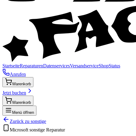
Startseite
Reparaturen
Datenservices
Versandservice
Shop
Status
Anrufen
Warenkorb
Jetzt buchen
Warenkorb
Menü öffnen
Zurück zu
sonstige
Microsoft
sonstige
Reparatur