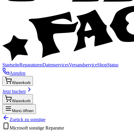
Startseite
Reparaturen
Datenservices
Versandservice
Shop
Status
Anrufen
Warenkorb
Jetzt buchen
Warenkorb
Menü öffnen
Zurück zu
sonstige
Microsoft
sonstige
Reparatur