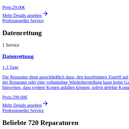
Preis:
29.00€
Mehr Details ansehen
Professioneller Service
Datenrettung
1
Service
Datenrettung
1-3 Tage
Die Reparatur dient ausschließlich dazu, den kurzfristigen Zugriff au
der Reparatur oder eine vollständige Wiederherstellung kann keine G
hinweisen, dass weitere Kosten anfallen können, sofern defekte Kom
Preis:
299.00€
Mehr Details ansehen
Professioneller Service
Beliebte
720
Reparaturen