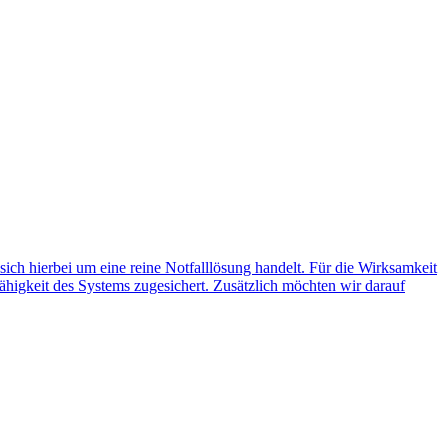
 sich hierbei um eine reine Notfalllösung handelt. Für die Wirksamkeit
ähigkeit des Systems zugesichert. Zusätzlich möchten wir darauf