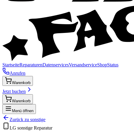
Startseite
Reparaturen
Datenservices
Versandservice
Shop
Status
Anrufen
Warenkorb
Jetzt buchen
Warenkorb
Menü öffnen
Zurück zu
sonstige
LG
sonstige
Reparatur