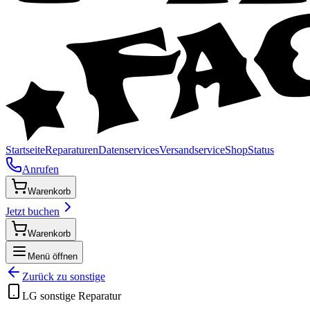
Startseite
Reparaturen
Datenservices
Versandservice
Shop
Status
Anrufen
Warenkorb
Jetzt buchen
Warenkorb
Menü öffnen
Zurück zu
sonstige
LG
sonstige
Reparatur