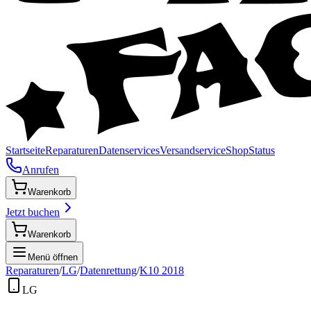
Startseite
Reparaturen
Datenservices
Versandservice
Shop
Status
Anrufen
Warenkorb
Jetzt buchen
Warenkorb
Menü öffnen
Reparaturen
/
LG
/
Datenrettung
/
K10 2018
LG