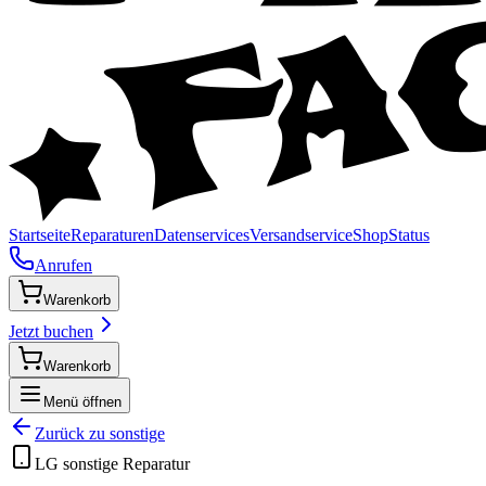
Startseite
Reparaturen
Datenservices
Versandservice
Shop
Status
Anrufen
Warenkorb
Jetzt buchen
Warenkorb
Menü öffnen
Zurück zu
sonstige
LG
sonstige
Reparatur