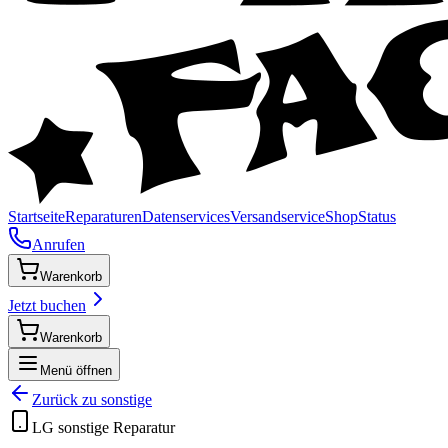
Startseite
Reparaturen
Datenservices
Versandservice
Shop
Status
Anrufen
Warenkorb
Jetzt buchen
Warenkorb
Menü öffnen
Zurück zu
sonstige
LG
sonstige
Reparatur