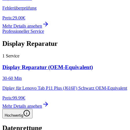
Fehlerüberprüfung
Preis:
29.00€
Mehr Details ansehen
Professioneller Service
Display Reparatur
1
Service
Display Reparatur (OEM-Equivalent)
30-60 Min
Diplay für Lenovo Tab P11 Plus (J616F) Schwarz OEM-Equivalent
Preis:
99.99€
Mehr Details ansehen
Hochwertig
Datenrettung