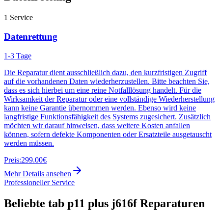
1
Service
Datenrettung
1-3 Tage
Die Reparatur dient ausschließlich dazu, den kurzfristigen Zugriff
auf die vorhandenen Daten wiederherzustellen. Bitte beachten Sie,
dass es sich hierbei um eine reine Notfalllösung handelt. Für die
Wirksamkeit der Reparatur oder eine vollständige Wiederherstellung
kann keine Garantie übernommen werden. Ebenso wird keine
langfristige Funktionsfähigkeit des Systems zugesichert. Zusätzlich
möchten wir darauf hinweisen, dass weitere Kosten anfallen
können, sofern defekte Komponenten oder Ersatzteile ausgetauscht
werden müssen.
Preis:
299.00€
Mehr Details ansehen
Professioneller Service
Beliebte
tab p11 plus j616f
Reparaturen