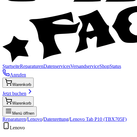
Startseite
Reparaturen
Datenservices
Versandservice
Shop
Status
Anrufen
Warenkorb
Jetzt buchen
Warenkorb
Menü öffnen
Reparaturen
/
Lenovo
/
Datenrettung
/
Lenovo Tab P10 (TBX705F)
Lenovo