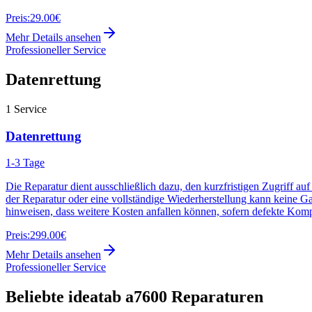
Preis:
29.00€
Mehr Details ansehen
Professioneller Service
Datenrettung
1
Service
Datenrettung
1-3 Tage
Die Reparatur dient ausschließlich dazu, den kurzfristigen Zugriff au
der Reparatur oder eine vollständige Wiederherstellung kann keine G
hinweisen, dass weitere Kosten anfallen können, sofern defekte Kom
Preis:
299.00€
Mehr Details ansehen
Professioneller Service
Beliebte
ideatab a7600
Reparaturen