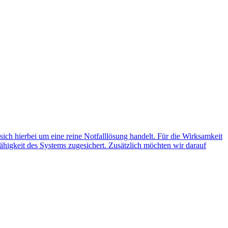
 sich hierbei um eine reine Notfalllösung handelt. Für die Wirksamkeit
ähigkeit des Systems zugesichert. Zusätzlich möchten wir darauf