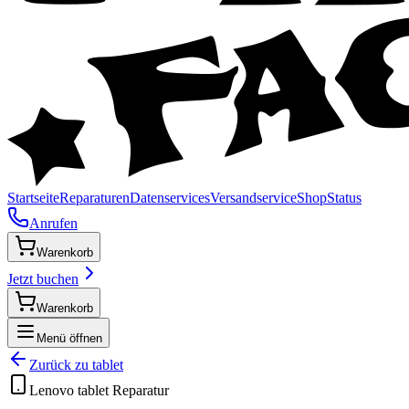
Startseite
Reparaturen
Datenservices
Versandservice
Shop
Status
Anrufen
Warenkorb
Jetzt buchen
Warenkorb
Menü öffnen
Zurück zu
tablet
Lenovo
tablet
Reparatur