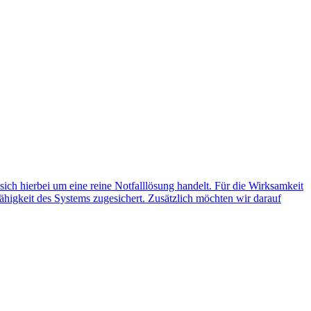
 sich hierbei um eine reine Notfalllösung handelt. Für die Wirksamkeit
ähigkeit des Systems zugesichert. Zusätzlich möchten wir darauf