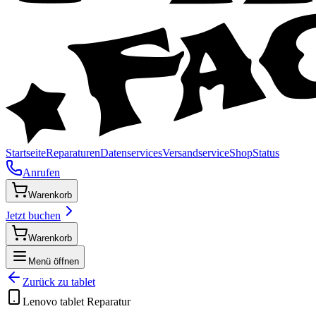
Startseite
Reparaturen
Datenservices
Versandservice
Shop
Status
Anrufen
Warenkorb
Jetzt buchen
Warenkorb
Menü öffnen
Zurück zu
tablet
Lenovo
tablet
Reparatur