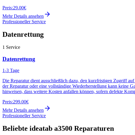
Preis:
29.00€
Mehr Details ansehen
Professioneller Service
Datenrettung
1
Service
Datenrettung
1-3 Tage
Die Reparatur dient ausschließlich dazu, den kurzfristigen Zugriff au
der Reparatur oder eine vollständige Wiederherstellung kann keine G
hinweisen, dass weitere Kosten anfallen können, sofern defekte Kom
Preis:
299.00€
Mehr Details ansehen
Professioneller Service
Beliebte
ideatab a3500
Reparaturen