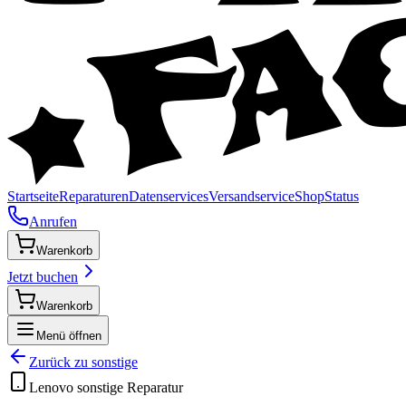
Startseite
Reparaturen
Datenservices
Versandservice
Shop
Status
Anrufen
Warenkorb
Jetzt buchen
Warenkorb
Menü öffnen
Zurück zu
sonstige
Lenovo
sonstige
Reparatur