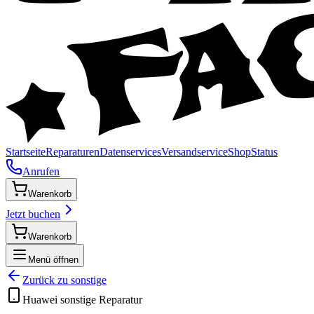
Startseite
Reparaturen
Datenservices
Versandservice
Shop
Status
Anrufen
Warenkorb
Jetzt buchen
Warenkorb
Menü öffnen
Zurück zu
sonstige
Huawei
sonstige
Reparatur