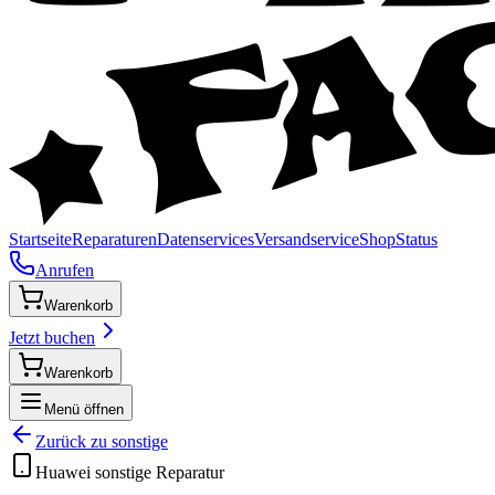
Startseite
Reparaturen
Datenservices
Versandservice
Shop
Status
Anrufen
Warenkorb
Jetzt buchen
Warenkorb
Menü öffnen
Zurück zu
sonstige
Huawei
sonstige
Reparatur