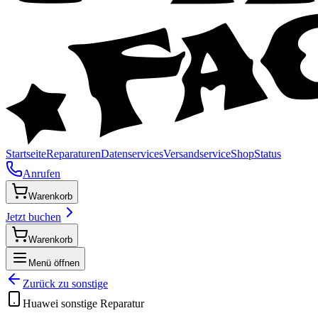
Startseite
Reparaturen
Datenservices
Versandservice
Shop
Status
Anrufen
Warenkorb
Jetzt buchen
Warenkorb
Menü öffnen
Zurück zu
sonstige
Huawei
sonstige
Reparatur