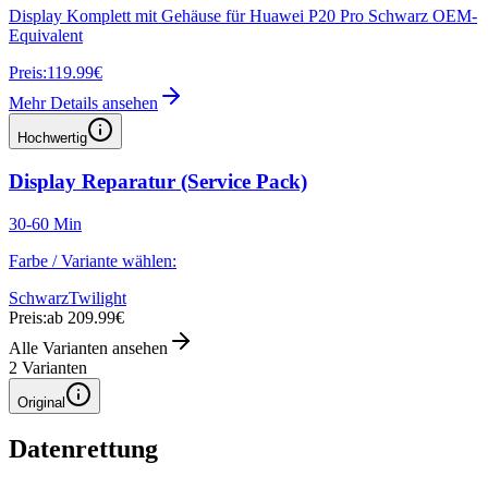
Display Komplett mit Gehäuse für Huawei P20 Pro Schwarz OEM-
Equivalent
Preis:
119.99€
Mehr Details ansehen
Hochwertig
Display Reparatur (Service Pack)
30-60 Min
Farbe / Variante wählen:
Schwarz
Twilight
Preis:
ab 209.99€
Alle Varianten ansehen
2
Varianten
Original
Datenrettung