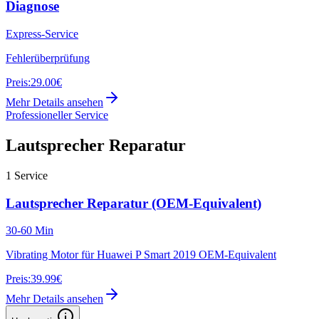
Diagnose
Express-Service
Fehlerüberprüfung
Preis:
29.00€
Mehr Details ansehen
Professioneller Service
Lautsprecher Reparatur
1
Service
Lautsprecher Reparatur (OEM-Equivalent)
30-60 Min
Vibrating Motor für Huawei P Smart 2019 OEM-Equivalent
Preis:
39.99€
Mehr Details ansehen