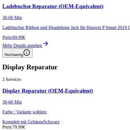
Ladebuchse Reparatur (OEM-Equivalent)
30-60 Min
Ladebuchse Ribbon und Headphone Jack für Huawei P Smart 2019
Preis:
69.99€
Mehr Details ansehen
Hochwertig
Display Reparatur
2
Services
Display Reparatur (OEM-Equivalent)
30-60 Min
Farbe / Variante wählen:
Komplett mit Gehäuse
Schwarz
Preis:
79.99€