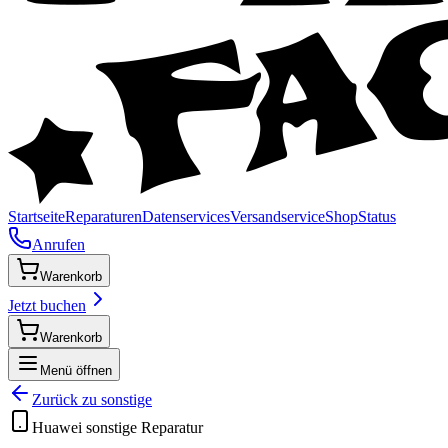
Startseite
Reparaturen
Datenservices
Versandservice
Shop
Status
Anrufen
Warenkorb
Jetzt buchen
Warenkorb
Menü öffnen
Zurück zu
sonstige
Huawei
sonstige
Reparatur