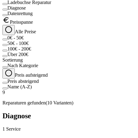
Ladebuchse Reparatur
Diagnose
Datenrettung
Preisspanne
Alle Preise
0€ - 50€
50€ - 100€
100€ - 200€
Über 200€
Sortierung
Nach Kategorie
Preis aufsteigend
Preis absteigend
Name (A-Z)
9
Reparaturen gefunden
(
10
Varianten)
Diagnose
1
Service