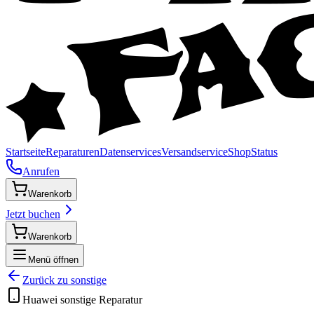
Startseite
Reparaturen
Datenservices
Versandservice
Shop
Status
Anrufen
Warenkorb
Jetzt buchen
Warenkorb
Menü öffnen
Zurück zu
sonstige
Huawei
sonstige
Reparatur