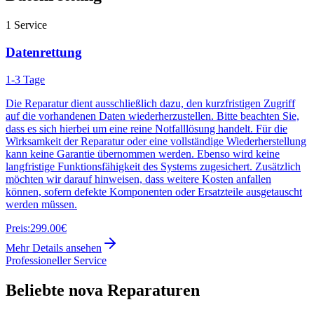
1
Service
Datenrettung
1-3 Tage
Die Reparatur dient ausschließlich dazu, den kurzfristigen Zugriff
auf die vorhandenen Daten wiederherzustellen. Bitte beachten Sie,
dass es sich hierbei um eine reine Notfalllösung handelt. Für die
Wirksamkeit der Reparatur oder eine vollständige Wiederherstellung
kann keine Garantie übernommen werden. Ebenso wird keine
langfristige Funktionsfähigkeit des Systems zugesichert. Zusätzlich
möchten wir darauf hinweisen, dass weitere Kosten anfallen
können, sofern defekte Komponenten oder Ersatzteile ausgetauscht
werden müssen.
Preis:
299.00€
Mehr Details ansehen
Professioneller Service
Beliebte
nova
Reparaturen