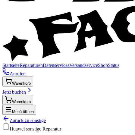
Startseite
Reparaturen
Datenservices
Versandservice
Shop
Status
Anrufen
Warenkorb
Jetzt buchen
Warenkorb
Menü öffnen
Zurück zu
sonstige
Huawei
sonstige
Reparatur