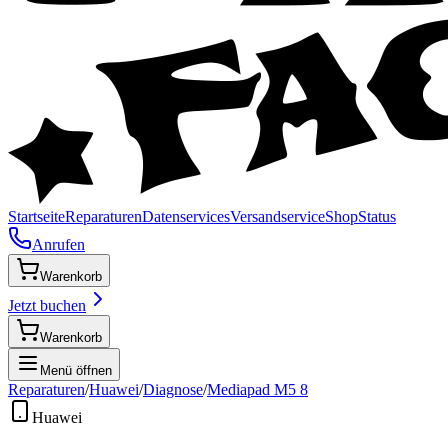
Startseite
Reparaturen
Datenservices
Versandservice
Shop
Status
Anrufen
Warenkorb
Jetzt buchen
Warenkorb
Menü öffnen
Reparaturen
/
Huawei
/
Diagnose
/
Mediapad M5 8
Huawei