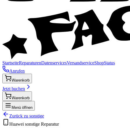
Startseite
Reparaturen
Datenservices
Versandservice
Shop
Status
Anrufen
Warenkorb
Jetzt buchen
Warenkorb
Menü öffnen
Zurück zu
sonstige
Huawei
sonstige
Reparatur