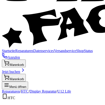
Startseite
Reparaturen
Datenservices
Versandservice
Shop
Status
Anrufen
Warenkorb
Jetzt buchen
Warenkorb
Menü öffnen
Reparaturen
/
HTC
/
Display Reparatur
/
U12 Life
HTC