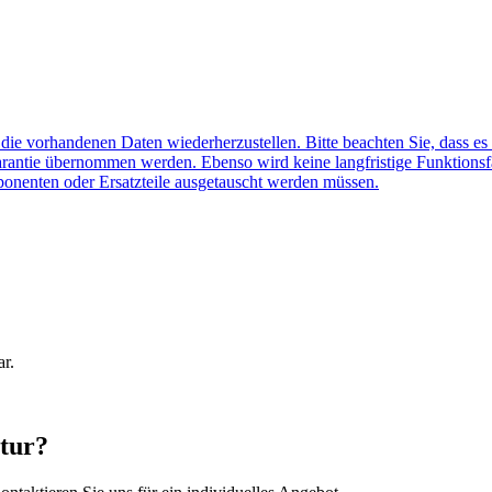
f die vorhandenen Daten wiederherzustellen. Bitte beachten Sie, dass es
arantie übernommen werden. Ebenso wird keine langfristige Funktionsf
ponenten oder Ersatzteile ausgetauscht werden müssen.
ar.
tur?