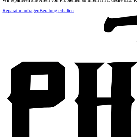
Wir reparieren alle Arten von Problemen an Ihrem
HTC
desire 820
. K
Reparatur anfragen
Beratung erhalten