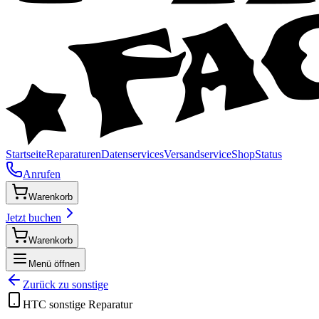
Startseite
Reparaturen
Datenservices
Versandservice
Shop
Status
Anrufen
Warenkorb
Jetzt buchen
Warenkorb
Menü öffnen
Zurück zu
sonstige
HTC
sonstige
Reparatur