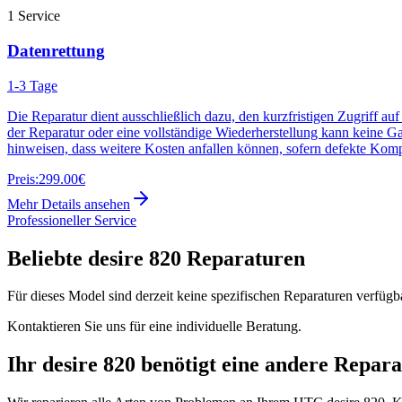
1
Service
Datenrettung
1-3 Tage
Die Reparatur dient ausschließlich dazu, den kurzfristigen Zugriff au
der Reparatur oder eine vollständige Wiederherstellung kann keine G
hinweisen, dass weitere Kosten anfallen können, sofern defekte Kom
Preis:
299.00€
Mehr Details ansehen
Professioneller Service
Beliebte
desire 820
Reparaturen
Für dieses Model sind derzeit keine spezifischen Reparaturen verfügb
Kontaktieren Sie uns für eine individuelle Beratung.
Ihr
desire 820
benötigt eine andere Repara