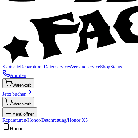
Startseite
Reparaturen
Datenservices
Versandservice
Shop
Status
Anrufen
Warenkorb
Jetzt buchen
Warenkorb
Menü öffnen
Reparaturen
/
Honor
/
Datenrettung
/
Honor X5
Honor