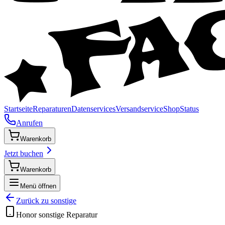
Startseite
Reparaturen
Datenservices
Versandservice
Shop
Status
Anrufen
Warenkorb
Jetzt buchen
Warenkorb
Menü öffnen
Zurück zu
sonstige
Honor
sonstige
Reparatur