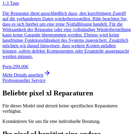
1-3 Tage
Die Reparatur dient ausschließlich dazu, den kurzfristigen Zugriff
auf die vorhandenen Daten wiederherzustellen. Bitte beachten Sie,
dass es sich hierbei um eine reine Notfalllösung handelt. Für die
Wirksamkeit der Reparatur oder eine vollständige Wiederherstellung
kann keine Garantie übernommen werden. Ebenso wird keine
langfristige Funktionsfähigkeit des Systems zugesichert. Zusätzlich
möchten wir darauf hinweisen, dass weitere Kosten anfallen
können, sofern defekte Komponenten oder Ersatzteile ausgetauscht
werden müssen.
Preis:
299.00€
Mehr Details ansehen
Professioneller Service
Beliebte
pixel xl
Reparaturen
Für dieses Model sind derzeit keine spezifischen Reparaturen
verfügbar.
Kontaktieren Sie uns für eine individuelle Beratung.
Ihr
pixel xl
benötigt eine andere