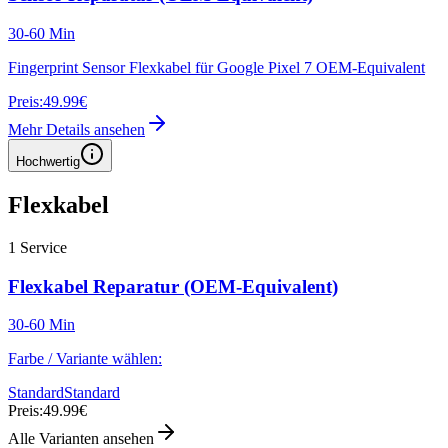
30-60 Min
Fingerprint Sensor Flexkabel für Google Pixel 7 OEM-Equivalent
Preis:
49.99€
Mehr Details ansehen
Hochwertig
Flexkabel
1
Service
Flexkabel Reparatur (OEM-Equivalent)
30-60 Min
Farbe / Variante wählen:
Standard
Standard
Preis:
49.99€
Alle Varianten ansehen