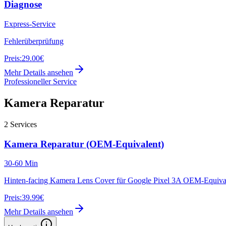
Diagnose
Express-Service
Fehlerüberprüfung
Preis:
29.00€
Mehr Details ansehen
Professioneller Service
Kamera Reparatur
2
Services
Kamera Reparatur (OEM-Equivalent)
30-60 Min
Hinten-facing Kamera Lens Cover für Google Pixel 3A OEM-Equiva
Preis:
39.99€
Mehr Details ansehen