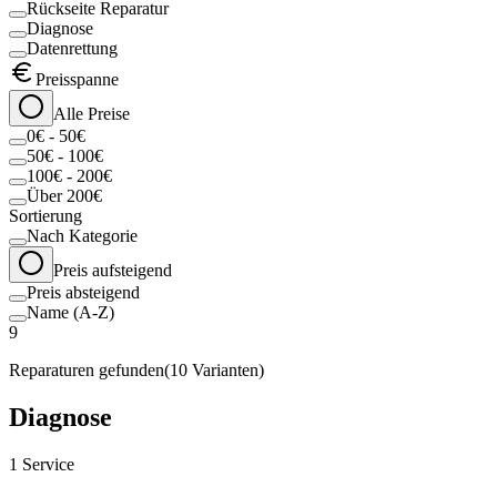
Rückseite Reparatur
Diagnose
Datenrettung
Preisspanne
Alle Preise
0€ - 50€
50€ - 100€
100€ - 200€
Über 200€
Sortierung
Nach Kategorie
Preis aufsteigend
Preis absteigend
Name (A-Z)
9
Reparaturen gefunden
(
10
Varianten)
Diagnose
1
Service