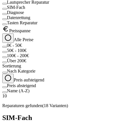
Lautsprecher Reparatur
SIM-Fach
Diagnose
Datenrettung
Tasten Reparatur
Preisspanne
Alle Preise
0€ - 50€
50€ - 100€
100€ - 200€
Über 200€
Sortierung
Nach Kategorie
Preis aufsteigend
Preis absteigend
Name (A-Z)
10
Reparaturen gefunden
(
18
Varianten)
SIM-Fach