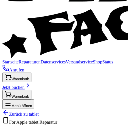
Startseite
Reparaturen
Datenservices
Versandservice
Shop
Status
Anrufen
Warenkorb
Jetzt buchen
Warenkorb
Menü öffnen
Zurück zu
tablet
For Apple
tablet
Reparatur