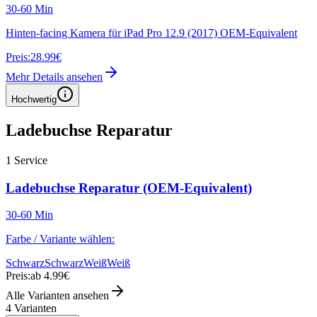
30-60 Min
Hinten-facing Kamera für iPad Pro 12.9 (2017) OEM-Equivalent
Preis:
28.99€
Mehr Details ansehen
Hochwertig
Ladebuchse Reparatur
1
Service
Ladebuchse Reparatur (OEM-Equivalent)
30-60 Min
Farbe / Variante wählen:
Schwarz
Schwarz
Weiß
Weiß
Preis:
ab 4.99€
Alle Varianten ansehen
4
Varianten