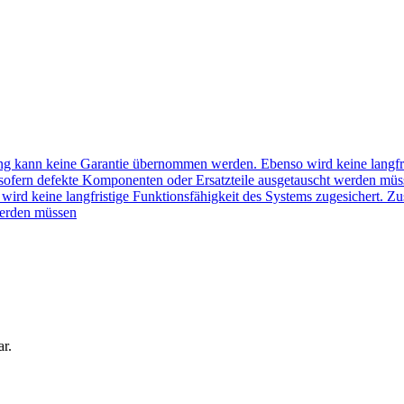
ung kann keine Garantie übernommen werden. Ebenso wird keine langfris
 sofern defekte Komponenten oder Ersatzteile ausgetauscht werden mü
d keine langfristige Funktionsfähigkeit des Systems zugesichert. Zus
werden müssen
ar.