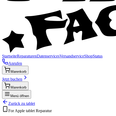
Startseite
Reparaturen
Datenservices
Versandservice
Shop
Status
Anrufen
Warenkorb
Jetzt buchen
Warenkorb
Menü öffnen
Zurück zu
tablet
For Apple
tablet
Reparatur