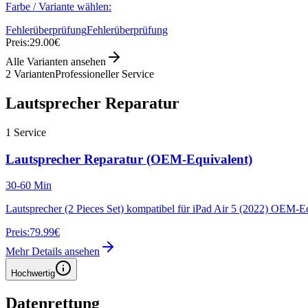
Farbe / Variante wählen:
Fehlerüberprüfung
Fehlerüberprüfung
Preis:
29.00€
Alle Varianten ansehen
2
Varianten
Professioneller Service
Lautsprecher Reparatur
1
Service
Lautsprecher Reparatur (OEM-Equivalent)
30-60 Min
Lautsprecher (2 Pieces Set) kompatibel für iPad Air 5 (2022) OEM-E
Preis:
79.99€
Mehr Details ansehen
Hochwertig
Datenrettung