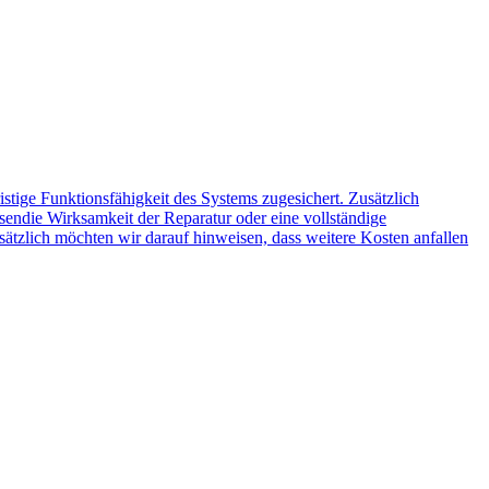
tige Funktionsfähigkeit des Systems zugesichert. Zusätzlich
ssen
die Wirksamkeit der Reparatur oder eine vollständige
ätzlich möchten wir darauf hinweisen, dass weitere Kosten anfallen